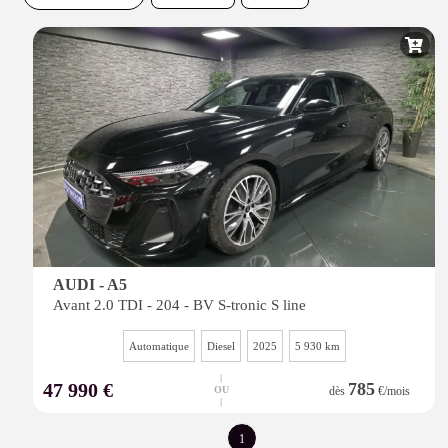
AUDI - A5
Avant 2.0 TDI - 204 - BV S-tronic S line
Automatique
Diesel
2025
5 930 km
|
47 990 €
785
OU
dès
€/mois
|
1