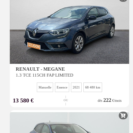
RENAULT - MEGANE
1.3 TCE 115CH FAP LIMITED
Manuelle
Essence
2021
68 480 km
|
13 580 €
222
OU
dès
€/mois
|