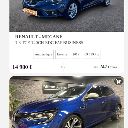
RENAULT - MEGANE
1.3 TCE 140CH EDC FAP BUSINESS
Automatique
Essence
2019
69 099 km
|
14 980 €
247
OU
dès
€/mois
|