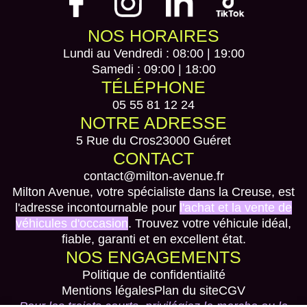
NOS HORAIRES
Lundi au Vendredi : 08:00 | 19:00
Samedi : 09:00 | 18:00
TÉLÉPHONE
05 55 81 12 24
NOTRE ADRESSE
5 Rue du Cros
23000 Guéret
CONTACT
contact@milton-avenue.fr
Milton Avenue, votre spécialiste dans la Creuse, est
l'adresse incontournable pour
l'achat et la vente de
véhicules d'occasion
. Trouvez votre véhicule idéal,
fiable, garanti et en excellent état.
NOS ENGAGEMENTS
Politique de confidentialité
Mentions légales
Plan du site
CGV
Pour les trajets courts, privilégiez la marche ou le