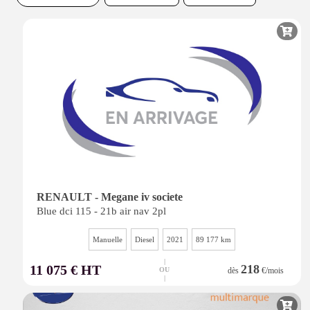
RENAULT - Megane iv societe
Blue dci 115 - 21b air nav 2pl
Manuelle
Diesel
2021
89 177 km
|
11 075 € HT
218
OU
dès
€/mois
|