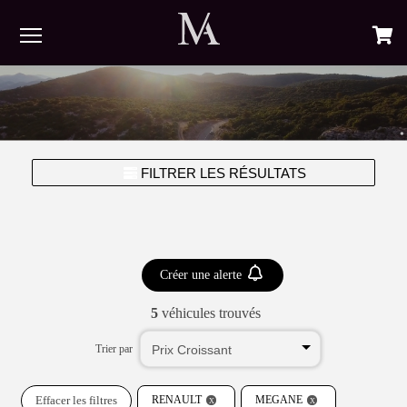
Menu
FILTRER LES RÉSULTATS
Créer une alerte
5
véhicules trouvés
Trier par
Effacer les filtres
RENAULT
MEGANE