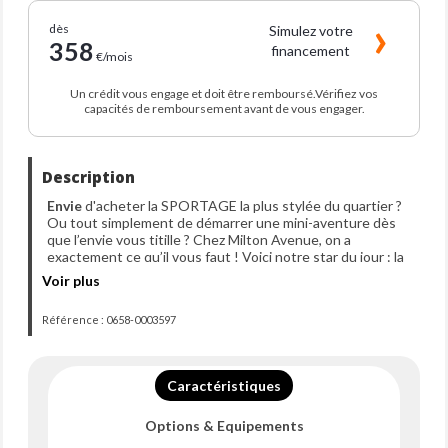
dès
Simulez votre
358
financement
€/mois
Un crédit vous engage et doit être remboursé.Vérifiez vos
capacités de remboursement avant de vous engager.
Description
Envie
d'acheter la SPORTAGE la plus stylée du quartier ?
Ou tout simplement de démarrer une mini-aventure dès
que l’envie vous titille ? Chez Milton Avenue, on a
exactement ce qu’il vous faut ! Voici notre star du jour : la
KIA SPORTAGE, que ce soit pour flâner en ville ou pour
Voir plus
vous rendre dans votre supermarché préféré.
-------------------------------
Référence : 0658-0003597
Caractéristiques techniques
-------------------------------
--> Mise en circulation
: 15-06-2022
--> Modèle
: Sportage 1.6 T-GDi MHEV - 150 - IBVM6 -
Caractéristiques
Motion
-->
Garantie : Garantie 12 Mois
Options & Equipements
--> Kilométrage
: 88941km garanti
--> Portes
: 5 ( parce que le covoiturage, c’est mieux à