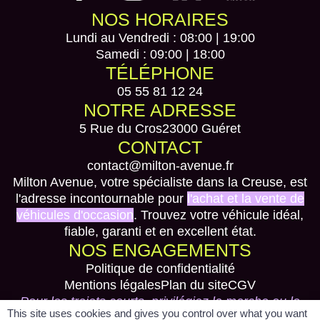
NOS HORAIRES
Lundi au Vendredi : 08:00 | 19:00
Samedi : 09:00 | 18:00
TÉLÉPHONE
05 55 81 12 24
NOTRE ADRESSE
5 Rue du Cros
23000 Guéret
CONTACT
contact@milton-avenue.fr
Milton Avenue, votre spécialiste dans la Creuse, est
l'adresse incontournable pour
l'achat et la vente de
véhicules d'occasion
. Trouvez votre véhicule idéal,
fiable, garanti et en excellent état.
NOS ENGAGEMENTS
Politique de confidentialité
Mentions légales
Plan du site
CGV
Pour les trajets courts, privilégiez la marche ou le
This site uses cookies and gives you control over what you want
vélo #SeDéplacerMoinsPolluer