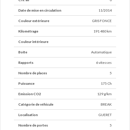
Date de mise en circulation
11/2014
Couleur extérieure
GRIS FONCE
Kilométrage
191 480 km
Couleur intérieure
Boîte
Automatique
Rapports
6 vitesses
Nombre de places
5
Puissance
175 Ch
Emission CO2
129 g/km
Catégorie de véhicule
BREAK
Localisation
GUERET
Nombre de portes
5