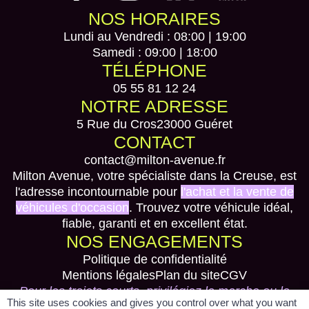
NOS HORAIRES
Lundi au Vendredi : 08:00 | 19:00
Samedi : 09:00 | 18:00
TÉLÉPHONE
05 55 81 12 24
NOTRE ADRESSE
5 Rue du Cros
23000 Guéret
CONTACT
contact@milton-avenue.fr
Milton Avenue, votre spécialiste dans la Creuse, est
l'adresse incontournable pour
l'achat et la vente de
véhicules d'occasion
. Trouvez votre véhicule idéal,
fiable, garanti et en excellent état.
NOS ENGAGEMENTS
Politique de confidentialité
Mentions légales
Plan du site
CGV
Pour les trajets courts, privilégiez la marche ou le
This site uses cookies and gives you control over what you want
vélo #SeDéplacerMoinsPolluer