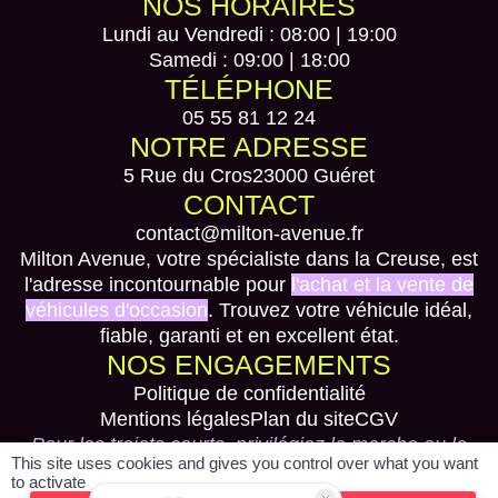
NOS HORAIRES
Lundi au Vendredi : 08:00 | 19:00
Samedi : 09:00 | 18:00
TÉLÉPHONE
05 55 81 12 24
NOTRE ADRESSE
5 Rue du Cros
23000 Guéret
CONTACT
contact@milton-avenue.fr
Milton Avenue, votre spécialiste dans la Creuse, est
l'adresse incontournable pour
l'achat et la vente de
véhicules d'occasion
. Trouvez votre véhicule idéal,
fiable, garanti et en excellent état.
NOS ENGAGEMENTS
Politique de confidentialité
Mentions légales
Plan du site
CGV
Pour les trajets courts, privilégiez la marche ou le
This site uses cookies and gives you control over what you want
vélo #SeDéplacerMoinsPolluer
to activate
Réalisé par spider-vo