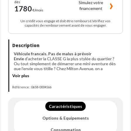
dès
Simulez votre
1780
financement
€/mois
Un crédit vous engage et doit être remboursé.Vérifiez vos
capacités de remboursement avant de vous engager.
Description
Véhicule francais. Pas de malus à prévoir
Envie
d'acheter la CLASSE G la plus stylée du quartier ?
Ou tout simplement de démarrer une mini-aventure dès
que l’envie vous titille ? Chez Milton Avenue, on a
exactement ce qu’il vous faut ! Voici notre star du jour : la
Voir plus
MERCEDES CLASSE G, que ce soit pour flâner en ville ou
pour vous rendre dans votre supermarché préféré.
Référence : 0658-0004566
-------------------------------
Caractéristiques techniques
-------------------------------
--> Mise en circulation
: 30-09-2019
Caractéristiques
--> Modèle
: G 500 - BVA 9G-Tronic AMG Line
-->
Garantie : Garantie 6 Mois
Options & Equipements
--> Kilométrage
: 80113km garanti
--> Portes
: 5 ( parce que le covoiturage, c’est mieux à
plusieurs )
Consommation