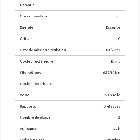
Garantie
Consommation
nc
Energie
Essence
Crit'air
0
Date de mise en circulation
01/2023
Couleur extérieure
Blanc
Kilométrage
62 384 km
Couleur intérieure
Boîte
Manuelle
Rapports
0 vitesses
Nombre de places
2
Puissance
0 Ch
Emission CO2
145 g/km